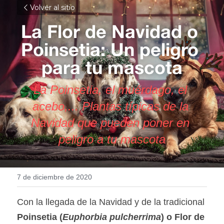
Volver al sitio
La Flor de Navidad o 
Poinsetia: Un peligro 
para tu mascota
La Poinsetia, el muérdago, el 
acebo,... Plantas típicas de la 
Navidad que pueden poner en 
peligro a tu mascota
7 de diciembre de 2020
Con la llegada de la Navidad y de la tradicional 
Poinsetia (
Euphorbia pulcherrima
) o Flor de 