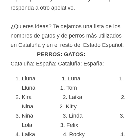
responda a otro apelativo.
¿Quieres ideas? Te dejamos una lista de los 
nombres de gatos y de perros más utilizados 
en Cataluña y en el resto del Estado Español:
 PERROS: GATOS:
Cataluña: España: Cataluña: España:
Lluna                 1. Luna                         1. 
Lluna                1. Tom
Kira                    2. Laika                         2. 
Nina                 2. Kitty
Nina                   3. Linda                        3. 
Lola                  3. Felix
Laika                  4. Rocky                       4.  