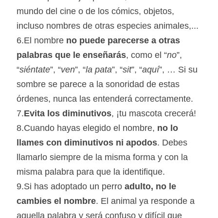
mundo del cine o de los cómics, objetos, 
incluso nombres de otras especies animales,...
6.El nombre 
no puede parecerse a otras 
palabras que le enseñarás
, como el “
no
”, 
“
siéntate
”, “
ven
”, “
la pata
”, “
sit
”, “
aquí
”, … Si su 
sombre se parece a la sonoridad de estas 
órdenes, nunca las entenderá correctamente.
7.
Evita los diminutivos
, ¡tu mascota crecerá!
8.Cuando hayas elegido el nombre, 
no lo 
llames con diminutivos ni apodos
. Debes 
llamarlo siempre de la misma forma y con la 
misma palabra para que la identifique.
9.Si has adoptado un perro 
adulto, no le 
cambies el nombre
. El animal ya responde a 
aquella palabra y será confuso y difícil que 