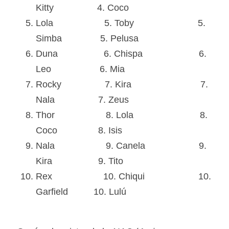
Kitty                 4. Coco
Lola                    5. Toby                         5. 
Simba               5. Pelusa
Duna                  6. Chispa                      6. 
Leo                   6. Mia
Rocky                 7. Kira                           7. 
Nala                 7. Zeus       
Thor                    8. Lola                          8. 
Coco                8. Isis
Nala                    9. Canela                     9. 
Kira                  9. Tito
Rex                    10. Chiqui                     10. 
Garfield          10. Lulú